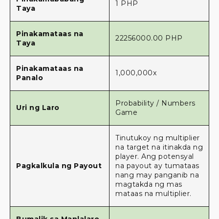
1 PHP
Taya
Pinakamataas na
22256000.00 PHP
Taya
Pinakamataas na
1,000,000x
Panalo
Probability / Numbers
Uri ng Laro
Game
Tinutukoy ng multiplier
na target na itinakda ng
player. Ang potensyal
Pagkalkula ng Payout
na payout ay tumataas
nang may panganib na
magtakda ng mas
mataas na multiplier.