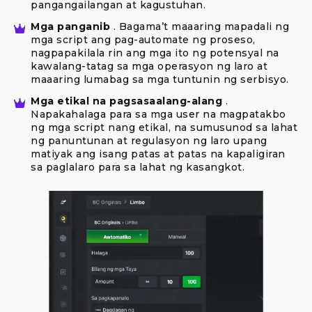
pangangailangan at kagustuhan.
Mga panganib
. Bagama’t maaaring mapadali ng
mga script ang pag-automate ng proseso,
nagpapakilala rin ang mga ito ng potensyal na
kawalang-tatag sa mga operasyon ng laro at
maaaring lumabag sa mga tuntunin ng serbisyo.
Mga etikal na pagsasaalang-alang
.
Napakahalaga para sa mga user na magpatakbo
ng mga script nang etikal, na sumusunod sa lahat
ng panuntunan at regulasyon ng laro upang
matiyak ang isang patas at patas na kapaligiran
sa paglalaro para sa lahat ng kasangkot.