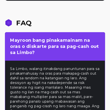
FAQ
Mayroon bang pinakamainam na
oras o diskarte para sa pag-cash out
sa Limbo?
Sa Limbo, walang itinakdang panuntunan para sa
pinakamahusay na oras para makapag-cash out
dahil sa random na katangian ng laro. Ang
desisyon ay higit na nakadepende sa risk
tolerance ng isang manlalaro. Maaaring mas
gusto ng ilan na mag-cash out sa mas
mababang multiplier para sa mas maliit, pare-
parehong panalo upang mabawasan ang
panganib ng pag-crash ng laro nang maaga. Ang