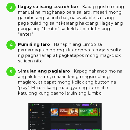
Ilagay sa isang search bar
. Kapag gusto mong
manual na maghanap para sa laro, maaari mong
gamitin ang search bar, na available sa isang
page tulad ng sa nakaraang hakbang. Ilagay ang
pangalang “Limbo” sa field at pindutin ang
“enter”.
Pumili ng laro
. Hanapin ang Limbo sa
pamamagitan ng mga kategorya o mga resulta
ng paghahanap at pagkatapos mong mag-click
sa icon nito.
Simulan ang paglalaro
. Kapag nahanap mo na
ang alok na ito, maaari kang magsimulang
maglaro, at dapat mong i-click ang button na
‘play’. Maaari kang mabigyan ng tutorial o
katulong kung paano laruin ang Limbo.