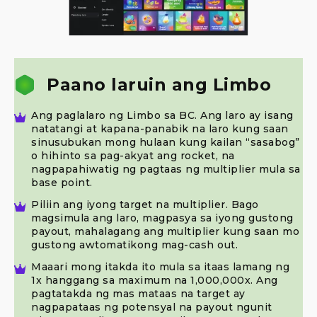
Paano laruin ang Limbo
Ang paglalaro ng Limbo sa BC. Ang laro ay isang
natatangi at kapana-panabik na laro kung saan
sinusubukan mong hulaan kung kailan “sasabog”
o hihinto sa pag-akyat ang rocket, na
nagpapahiwatig ng pagtaas ng multiplier mula sa
base point.
Piliin ang iyong target na multiplier. Bago
magsimula ang laro, magpasya sa iyong gustong
payout, mahalagang ang multiplier kung saan mo
gustong awtomatikong mag-cash out.
Maaari mong itakda ito mula sa itaas lamang ng
1x hanggang sa maximum na 1,000,000x. Ang
pagtatakda ng mas mataas na target ay
nagpapataas ng potensyal na payout ngunit