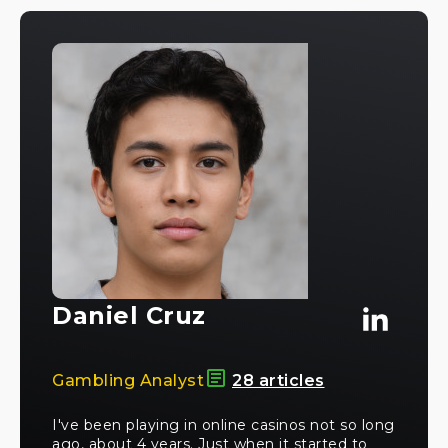
Daniel Cruz
Gambling Analyst
28 articles
I've been playing in online casinos not so long
ago, about 4 years. Just when it started to