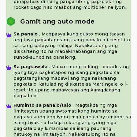
pinapataas din ang panganib ng pag-crash ng
rocket bago nito maabot ang multiplier na iyon.
Gamit ang auto mode
Sa panalo
. Magpasya kung gusto mong taasan
ang taya pagkatapos ng isang panalo o i-reset ito
sa isang batayang halaga. Nakakatulong ang
diskarteng ito na mapakinabangan ang mga
sunod-sunod na panalong.
Sa pagkawala
. Maaari mong piliing i-double ang
iyong taya pagkatapos ng isang pagkatalo sa
pagtatangkang mabawi ang mga nakaraang
pagkatalo, katulad ng diskarte sa Martingale, o i-
reset ito upang mabawasan ang karagdagang
pagkatalo.
Huminto sa panalo/talo
. Magtakda ng mga
limitasyon upang awtomatikong huminto sa
pagtaya kung ang iyong mga panalo ay umabot sa
isang tiyak na halaga o kung ang iyong mga
pagkatalo ay lumampas sa isang paunang
natukoy na limitasyon. Nakakatulong ito na