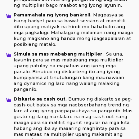
ng multiplier bago maabot ang iyong layunin.
Pamamahala ng iyong bankroll.
Magpasya sa
isang badyet para sa bawat session at manatili
dito upang matiyak na hindi mo hahabulin ang
mga pagkalugi. Mahalagang malaman nang maaga
kung magkano ang handa mong ipagsapalaran at
posibleng matalo.
Simula sa mas mababang multiplier
. Sa una,
layunin para sa mas mababang mga multiplier
upang patuloy na mapataas ang iyong mga
panalo. Binubuo ng diskarteng ito ang iyong
kumpiyansa at tinutulungan kang maunawaan
ang dynamics ng laro nang walang malaking
panganib.
Diskarte sa cash out.
Bumuo ng diskarte sa pag-
cash-out batay sa mga naobserbahang trend ng
laro at ang iyong pagpapaubaya sa panganib. Mas
gusto ng ilang manlalaro na mag-cash out nang
maaga para sa maliliit ngunit regular na mga kita,
habang ang iba ay maaaring maghintay para sa
mas mataas na multiplier upang makamit ang