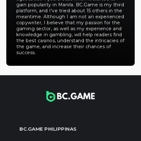
gain popularity in Manila. BC.Game is my third
platform, and I've tried about 15 others in the
meantime. Although I am not an experienced
copywriter, I believe that my passion for the
gaming sector, as well as my experience and
knowledge in gambling, will help readers find
the best casinos, understand the intricacies of
the game, and increase their chances of
success.
BC.GAME PHILIPPINAS